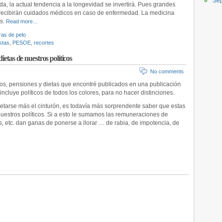
Se
da, la actual tendencia a la longevidad se invertirá. Pues grandes
recibirán cuidados médicos en caso de enfermedad. La medicina
os.
Read more…
as de pelo
stas
,
PESOE
,
recortes
etas de nuestros políticos
No comments
dos, pensiones y dietas que encontré publicados en una publicación
ncluye políticos de todos los colores, para no hacer distinciones.
etarse más el cinturón, es todavía más sorprendente saber que estas
uestros políticos. Si a esto le sumamos las remuneraciones de
 etc. dan ganas de ponerse a llorar … de rabia, de impotencia, de