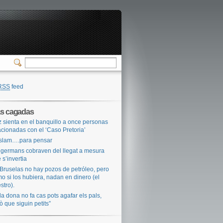
RSS
feed
as cagadas
 sienta en el banquillo a once personas
acionadas con el ‘Caso Pretoria’
Islam….para pensar
 germans cobraven del llegat a mesura
 s’invertia
Bruselas no hay pozos de petróleo, pero
o si los hubiera, nadan en dinero (el
stro).
 la dona no fa cas pots agafar els pals,
ò que siguin petits”