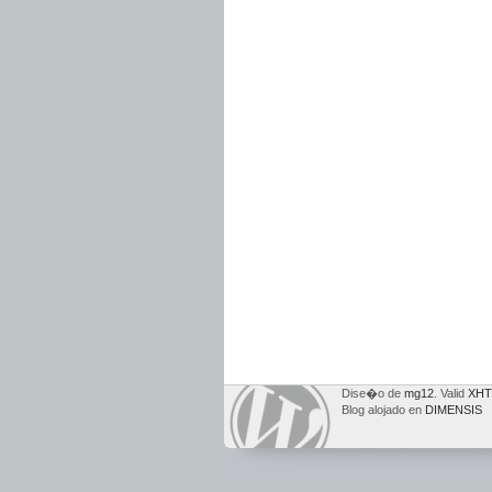
Dise�o de
mg12
. Valid
XHT
Blog alojado en
DIMENSIS