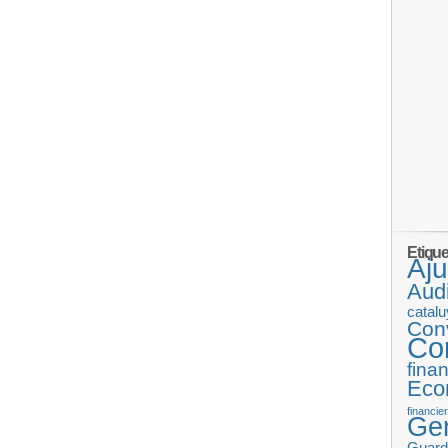
Etiqu
Aj
Audi
catal
Con
Co
fina
Eco
financie
Gen
Guard