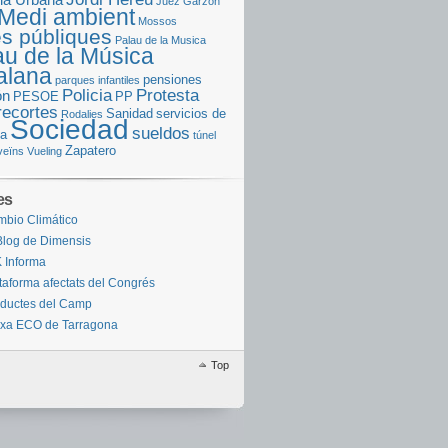
Juez Garzón
Medi ambient
Mossos
s públiques
Palau de la Musica
au de la Música
alana
pensiones
parques infantiles
Policia
Protesta
ón
PESOE
PP
recortes
Sanidad
servicios de
Rodalies
Sociedad
sueldos
za
túnel
Zapatero
veïns
Vueling
es
bio Climático
Blog de Dimensis
 Informa
taforma afectats del Congrés
ductes del Camp
xa ECO de Tarragona
Top