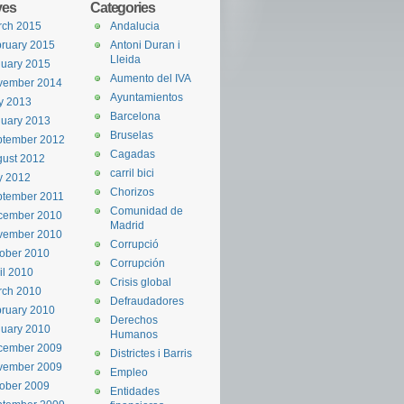
ves
Categories
rch 2015
Andalucia
ruary 2015
Antoni Duran i
Lleida
uary 2015
Aumento del IVA
vember 2014
Ayuntamientos
y 2013
Barcelona
uary 2013
Bruselas
ptember 2012
Cagadas
ust 2012
carril bici
y 2012
Chorizos
ptember 2011
Comunidad de
cember 2010
Madrid
vember 2010
Corrupció
ober 2010
Corrupción
il 2010
Crisis global
rch 2010
Defraudadores
ruary 2010
Derechos
uary 2010
Humanos
cember 2009
Districtes i Barris
vember 2009
Empleo
ober 2009
Entidades