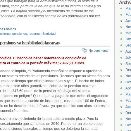
onas que trabajan para la Administración pública, el resto de la
Archi
e mira, como parte de la deuda que se le ha venido encima y no
Ma
risis. La bajada salarial y el incremento de jornada de los
Feb
ericorde, con la satisfecha sonrisa de los gobernantes por ver
Jan
No
os Publicos
Ma
obierno
,
pensiones
,
recortes
,
Sociedad
Jan
pensiones ya han blindado las suyas
Se
No comments
Aug
Jul
olítica. El hecho de haber ostentado la condición de
tiza el cobro de la pensión máxima: 2.497,91 euros.
Se
De
dadana lo impida, el Parlamento español se dispone a aprobar el
r un severo recorte de las pensiones. Recortes que no afectarán para
No
ues hace tiempo que ellos blindaron las suyas. El hecho de haber
Oct
durante siete años garantiza el cobro de la pensión máxima:
Apr
do de los 347,60 euros de la pensión más baja del sistema.
Ma
siones en peligro? Que la banca pague lo que debe, el argumento
Feb
tas que escriben a sueldo de los bancos, caso de los 100 de Fedea,
llo no he descubierto la pólvora, ya que coincido con otros autores no
Jan
ncuencia financiera.
De
n severo envejecimiento de la población a medio plazo. Pero la
No
ecesariamente que cumplirse en 2040. Por poner un ejemplo algo
Oct
s condiciones laborales al tiempo que se deteriora la sanidad