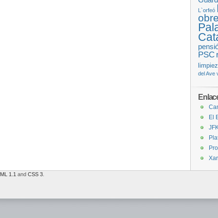
L`orfeó
obre
Pal
Cat
pensi
PSC
limpie
del Ave
Enlac
Cam
El 
JFK
Pla
Pro
Xar
ML 1.1
and
CSS 3
.