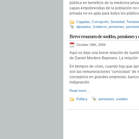
pública en beneficio de la medicina priva
capas empobrecidas de la población no 
privada no es apta para todos los públic
Cagadas
,
Corrupción
,
Sociedad
,
Tomadur
diputados
,
Gobierno
,
pensiones
,
pensioni
Breve resumen de sueldos, pensiones y di
October 29th, 2009
Aquí os dejo una breve relación de suel
de Daniel Montero Bejerano. La relación i
En tiempos de crisis, cuando hay que apr
son las remuneraciones “conocidas” de n
consejeros en grandes empresas, bancos,
indignación.
Read more…
Política
pensiones
,
sueldos