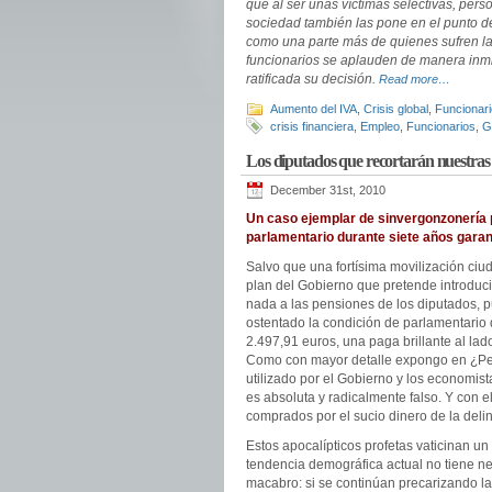
que al ser unas víctimas selectivas, pers
sociedad también las pone en el punto d
como una parte más de quienes sufren la c
funcionarios se aplauden de manera inmis
ratificada su decisión.
Read more…
Aumento del IVA
,
Crisis global
,
Funcionari
crisis financiera
,
Empleo
,
Funcionarios
,
G
Los diputados que recortarán nuestras 
December 31st, 2010
Un caso ejemplar de sinvergonzonería p
parlamentario durante siete años garan
Salvo que una fortísima movilización ciu
plan del Gobierno que pretende introduci
nada a las pensiones de los diputados, p
ostentado la condición de parlamentario 
2.497,91 euros, una paga brillante al la
Como con mayor detalle expongo en ¿Pen
utilizado por el Gobierno y los economis
es absoluta y radicalmente falso. Y con e
comprados por el sucio dinero de la deli
Estos apocalípticos profetas vaticinan u
tendencia demográfica actual no tiene n
macabro: si se continúan precarizando la