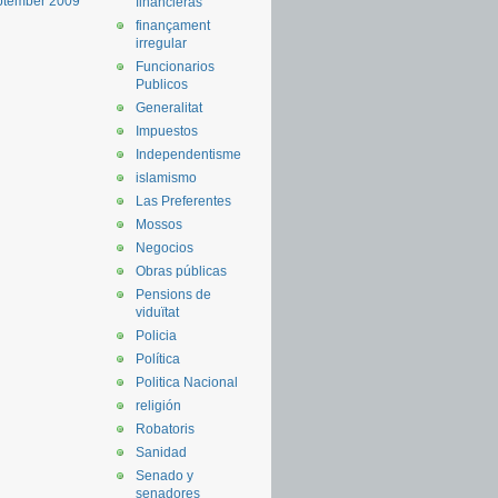
ptember 2009
financieras
finançament
irregular
Funcionarios
Publicos
Generalitat
Impuestos
Independentisme
islamismo
Las Preferentes
Mossos
Negocios
Obras públicas
Pensions de
viduïtat
Policia
Política
Politica Nacional
religión
Robatoris
Sanidad
Senado y
senadores