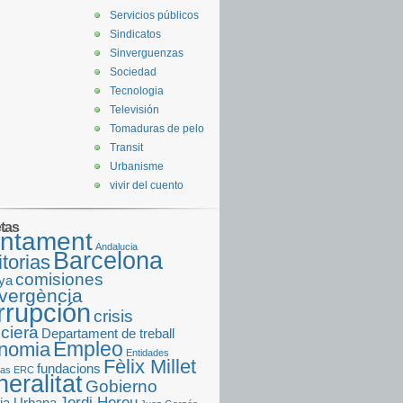
Servicios públicos
Sindicatos
Sinverguenzas
Sociedad
Tecnologia
Televisión
Tomaduras de pelo
Transit
Urbanisme
vivir del cuento
etas
untament
Andalucia
Barcelona
torias
comisiones
uya
vergència
rrupción
crisis
nciera
Departament de treball
Empleo
nomia
Entidades
Fèlix Millet
fundacions
ras
ERC
eralitat
Gobierno
Jordi Hereu
ia Urbana