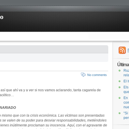
ro
Últim
Ruz
No comments
rel
El 
Els
, así que ahí va y a ver si nos vamos aclarando, tanta cagarela de
que
o acético…
En 
com
nue
ONARIADO
“Si
o mismo que con la crisis económica. Las víctimas son presentadas
per
es se valen de su poder para desviar responsabilidades, metiéndoles
quienes inútilmente proclaman su inocencia. Aquí, con el agravante de