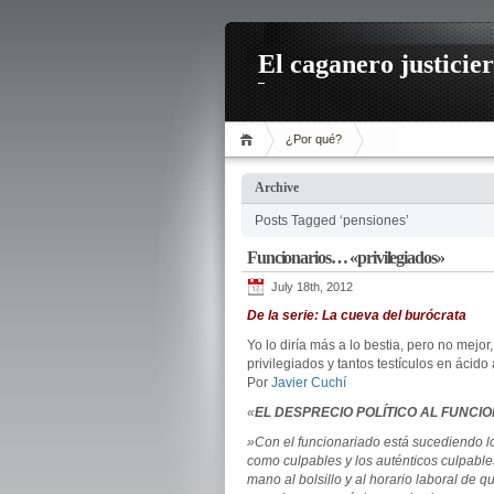
El caganero justicie
¿Por qué?
Archive
Posts Tagged ‘pensiones’
Funcionarios… «privilegiados»
July 18th, 2012
De la serie: La cueva del burócrata
Yo lo diría más a lo bestia, pero no mejor
privilegiados y tantos testículos en ácid
Por
Javier Cuchí
«
EL DESPRECIO POLÍTICO AL FUNCI
»Con el funcionariado está sucediendo l
como culpables y los auténticos culpabl
mano al bolsillo y al horario laboral de 