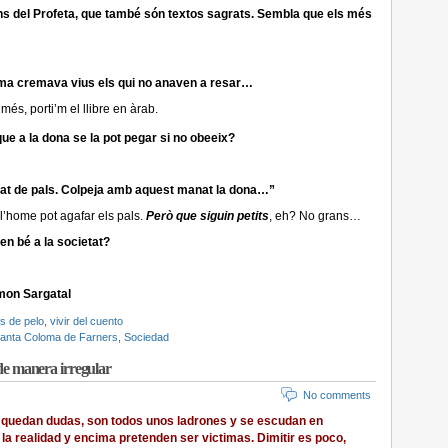
diths del Profeta, que també són textos sagrats. Sembla que els més
ma cremava vius els qui no anaven a resar…
 més, porti’m el llibre en àrab.
ue a la dona se la pot pegar si no obeeix?
at de pals. Colpeja amb aquest manat la dona…”
 l’home pot agafar els pals.
Però que siguin petits
, eh? No grans…
en bé a la societat?
amon Sargatal
s de pelo
,
vivir del cuento
anta Coloma de Farners
,
Sociedad
 de manera irregular
No comments
e quedan dudas, son todos unos ladrones y se escudan en
a la realidad y encima pretenden ser victimas. Dimitir es poco,