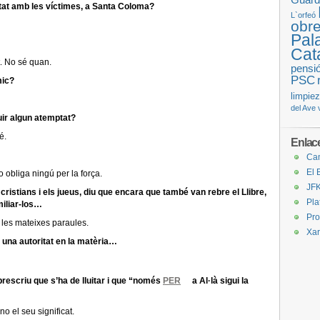
itat amb les víctimes, a Santa Coloma?
L`orfeó
obre
Pal
Cat
t. No sé quan.
pensi
PSC
mic?
limpie
del Ave
uir algun atemptat?
é.
Enlac
Cam
El 
no obliga ningú per la força.
JFK
s cristians i els jueus, diu que encara que també van rebre el Llibre,
Pla
miliar-los…
Pro
 les mateixes paraules.
Xar
, una autoritat en la matèria…
prescriu que s’ha de lluitar i que “només
PER
a Al·là sigui la
no el seu significat.