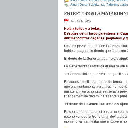
Antoni Duran i Lleida
,
Corrupció
,
finançam
Antoni Duran i Lleida
,
cas Pallerols
,
catal
Robatoris
ENTRE TODOS LA MATARON Y 
July 12th, 2012
Hola a todos y a todas,
Despúes de un largo parentesis el Caga
dificil encontrar cagadas, pequeñas y 
Para empezar lo haré con la Generalitat 
hubiese pagado la deuda que tiene con Cat
El deute de la Generalitat amb els ajun
La Generalitat
centrifuga el seu deute 
La Generalitat ha practicat una política 
En aquest sentit, ha retardat de forma i
que els ajuntaments assumissin un dèficit 
unilateral i, en ocasions, sense avís prev
finançament de determinats serveis públic
El deute de la Generalitat amb els aju
En seu parlamentaria, el passat mes de g
reconèixer que la Generalitat devia als 
moment, va manifestar que el Govern no 