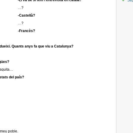
-Li va bé si fem l’entrevista en català?
Se
…?
-Castellà?
…?
-Francès?
ueixi. Quants anys fa que viu a Catalunya?
ngües?
esquita…
stats del país?
 meu poble.