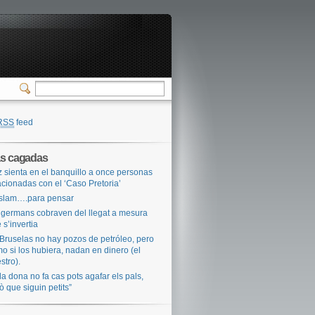
RSS
feed
as cagadas
 sienta en el banquillo a once personas
acionadas con el ‘Caso Pretoria’
Islam….para pensar
 germans cobraven del llegat a mesura
 s’invertia
Bruselas no hay pozos de petróleo, pero
o si los hubiera, nadan en dinero (el
stro).
 la dona no fa cas pots agafar els pals,
ò que siguin petits”