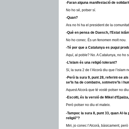
-Faran alguna manifestació de solidar
No ho sé, potser sí.
-Quan?
Ara no hi ha el president de la comunita
-Què en pensa de Daesch, l’Estat islà
No ho conec. És un fenomen molt nou.
-Té por que a Catalunya es pugui prod
Aquí, al poble? No. A Catalunya, no ho s
-L’islam és una religió tolerant?
Sí, la sura 2 de l’Alcorà diu que l’islam 
-Però la sura 9, punt 28, referint-se al
se’ls ha de combatre, sotmetre’ls i hu
Aquest Alcorà que té vostè potser no diu
-Escolti, és la versió de Mikel d’Epalza
Però potser no diu el mateix.
-Tampoc la sura 8, punt 33, quan Al·la 
religió”?
Miri, jo conec l’Alcorà, bàsicament, però 