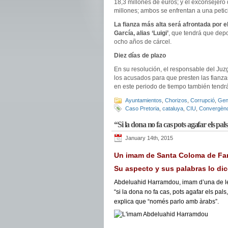
18,3 millones de euros; y el exconsejer
millones; ambos se enfrentan a una petici
La fianza más alta será afrontada por 
García, alias ‘Luigi’
, que tendrá que depo
ocho años de cárcel.
Diez días de plazo
En su resolución, el responsable del Ju
los acusados para que presten las fianza
en este periodo de tiempo también tendr
Ayuntamientos
,
Chorizos
,
Corrupció
,
Gene
Caso Pretoria
,
cataluya
,
CIU
,
Convergènc
“Si la dona no fa cas pots agafar els pals
January 14th, 2015
Un imam de Santa Coloma de Fa
Su aspecto y sus palabras lo di
Abdeluahid Harramdou, imam d’una de le
“si la dona no fa cas, pots agafar els pals
explica que “només parlo amb àrabs”.