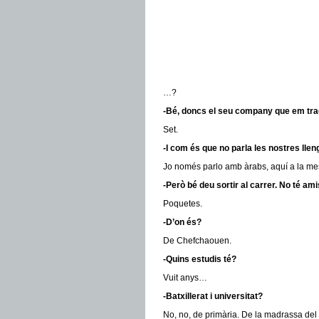
…?
-Bé, doncs el seu company que em trad
Set.
-I com és que no parla les nostres lle
Jo només parlo amb àrabs, aquí a la m
-Però bé deu sortir al carrer. No té ami
Poquetes.
-D’on és?
De Chefchaouen.
-Quins estudis té?
Vuit anys…
-Batxillerat i universitat?
No, no, de primària. De la madrassa del