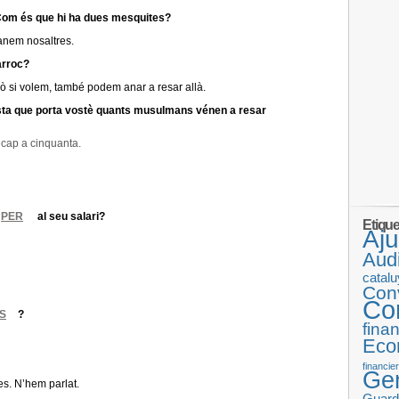
 Com és que hi ha dues mesquites?
 anem nosaltres.
arroc?
ò si volem, també podem anar a resar allà.
sta que porta vostè quants musulmans vénen a resar
 cap a cinquanta.
a
PER
al seu salari?
Etiqu
Aj
Audi
catal
Con
Co
S
?
fina
Eco
financie
Gen
nes. N’hem parlat.
Guard