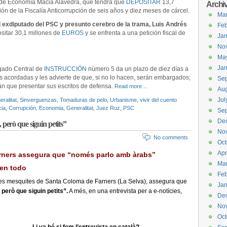
o de Economía Macià Alavedra, que tendrá que
DEPOSITAR
13,7
Archi
ón de la Fiscalía Anticorrupción de seis años y diez meses de cárcel.
Ma
el exdiputado del PSC y presunto cerebro de la trama, Luis Andrés
Feb
sitar 30,1 millones de
EUROS
y se enfrenta a una petición fiscal de
Jan
No
Ma
Jan
zgado Central de
INSTRUCCIÓN
número 5 da un plazo de diez días a
s acordadas y les advierte de que, si no lo hacen, serán embargados;
Se
án que presentar sus escritos de defensa.
Read more…
Aug
Jul
ralitat
,
Sinverguenzas
,
Tomaduras de pelo
,
Urbanisme
,
vivir del cuento
ia
,
Corrupción
,
Economia
,
Generalitat
,
Juez Ruz
,
PSC
Se
De
, però que siguin petits”
No
No comments
Oct
Apr
rners assegura que “només parlo amb àrabs”
Ma
cen todo
Feb
s mesquites de Santa Coloma de Farners (La Selva), assegura que
Jan
,
però que siguin petits”.
A més, en una entrevista per a e-notícies,
De
No
Oct