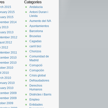
ves
Categories
rch 2015
Andalucia
ruary 2015
Antoni Duran i
Lleida
uary 2015
Aumento del IVA
vember 2014
Ayuntamientos
y 2013
Barcelona
uary 2013
Bruselas
ptember 2012
Cagadas
ust 2012
carril bici
y 2012
Chorizos
ptember 2011
Comunidad de
cember 2010
Madrid
vember 2010
Corrupció
ober 2010
Corrupción
il 2010
Crisis global
rch 2010
Defraudadores
ruary 2010
Derechos
uary 2010
Humanos
cember 2009
Districtes i Barris
vember 2009
Empleo
ober 2009
Entidades