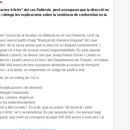
o.
ctes il·lícits” del cas Pallerols però asseguran que la direcció no
 i delega les explicacions sobre la sentència de conformitat en la
er l’acord de la fiscalia i la defensa en el cas Pallerols, Unió va
uen que el partit s’hagi “finançat de manera irregular” tot i que
tes” de la xarxa sense que la direcció en tingués coneixement. I,
egular no s’han de buscar noves responsabilitats. És amb aquest
Marta Llorens, va deixar clar que Josep Antoni Duran i Lleida no
lerols i exalts càrrecs d’Unió i del Departament de Treball, i el mateix
 388.484 euros de fons europeus destinats a cursos de formació.
 i, a la tarda, va emprendre un viatge de partit a Xile.
ida, en un míting de CiU a
’explicacions i de dimissió
delegar l’esperada
u. Llorens, llegint un
no ha estat directament
il a títol lucratiu”. És a dir, que va actuar “de bona fe i amb
l·lícits” se’n va beneficiar. És per aquesta raó, i no perquè hagi
ular, que Unió va consignar al jutjat 300.000 euros a nom seu i al