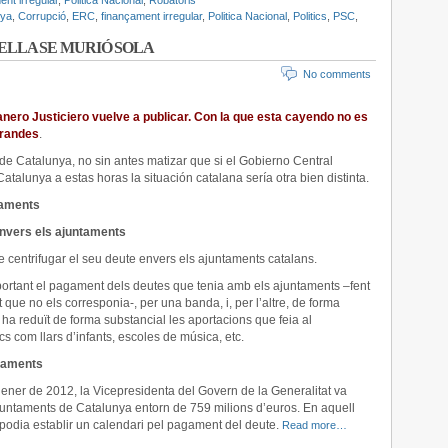
ent irregular
,
Politica Nacional
,
Robatoris
uya
,
Corrupció
,
ERC
,
finançament irregular
,
Politica Nacional
,
Politics
,
PSC
,
ELLA SE MURIÓ SOLA
No comments
nero Justiciero vuelve a publicar. C
on la que esta cayendo no es
grandes
.
de Catalunya, no sin antes matizar que si el Gobierno Central
alunya a estas horas la situación catalana sería otra bien distinta.
taments
envers els ajuntaments
de centrifugar el seu deute envers els ajuntaments catalans.
mportant el pagament dels deutes que tenia amb els ajuntaments –fent
que no els corresponia-, per una banda, i, per l’altre, de forma
i ha reduït de forma substancial les aportacions que feia al
s com llars d’infants, escoles de música, etc.
ntaments
ener de 2012, la Vicepresidenta del Govern de la Generalitat va
ajuntaments de Catalunya entorn de 759 milions d’euros. En aquell
podia establir un calendari pel pagament del deute.
Read more…