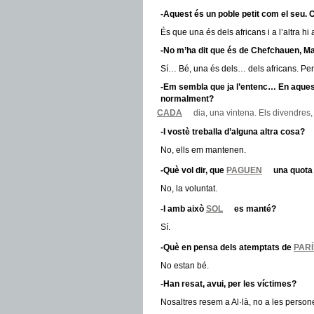
-Aquest és un poble petit com el seu.
És que una és dels africans i a l’altra hi
-No m’ha dit que és de Chefchauen, M
Sí… Bé, una és dels… dels africans. Per
-Em sembla que ja l’entenc… En aque
normalment?
CADA
dia, una vintena. Els divendres,
-I vostè treballa d’alguna altra cosa?
No, ells em mantenen.
-Què vol dir, que
PAGUEN
una quot
No, la voluntat.
-I amb això
SOL
es manté?
Sí.
-Què en pensa dels atemptats de
PARÍ
No estan bé.
-Han resat, avui, per les víctimes?
Nosaltres resem a Al·là, no a les perso