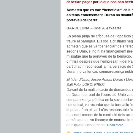
deberian pagar por lo que nos han hech
Admeten que es van “beneficiar” dels “a
en tenia coneixement. Duran no dimitirà
portaveu del partit.
BARCELONA – Odei A.-Etxearte
En plena pluja de crítiques de l’oposició p
treure el paraigua. Els socialcristians neg
admeten que es va “beneficiar” dels “efec
segons Unió, si no hi ha finançament irr
missatge que la portaveu de la formació, 
dimitirà després que l’empresari Fidel Pal
partit hagin reconegut la malversació de
Duran no va fer cap compareixença pública
El líder d’Unió, Josep Antoni Duran i Lle
Salt Foto: JORDI RIBOT.
Davant de la multiplicació de demandes d
de Duran per part de l’oposició, Unió va 
compareixença pública en la seva portave
comunicat, va recordar que la formació “
imputada” en el cas i n’és responsable “civ
desconeixement de la comissió dels actes i
admès que es va finançar de manera irreg
dels quatre condemnats.
Read more…