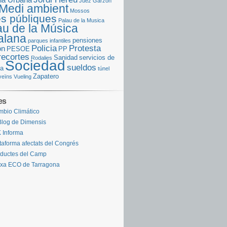
Juez Garzón
Medi ambient
Mossos
s públiques
Palau de la Musica
au de la Música
alana
pensiones
parques infantiles
Policia
Protesta
ón
PESOE
PP
recortes
Sanidad
servicios de
Rodalies
Sociedad
sueldos
za
túnel
Zapatero
veïns
Vueling
es
bio Climático
Blog de Dimensis
 Informa
taforma afectats del Congrés
ductes del Camp
xa ECO de Tarragona