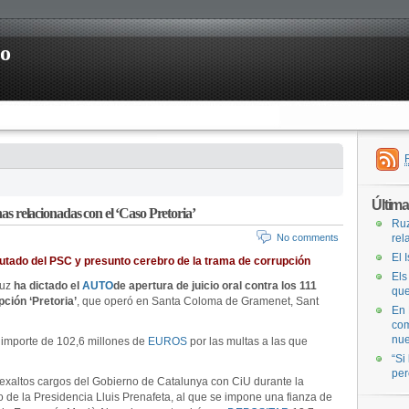
ro
Últim
nas relacionadas con el ‘Caso Pretoria’
Ruz
No comments
rel
El 
diputado del PSC y presunto cerebro de la trama de corrupción
Els
Ruz
ha dictado el
AUTO
de apertura de juicio oral contra los 111
que
ción ‘Pretoria’
, que operó en Santa Coloma de Gramenet, Sant
En 
com
nue
importe de 102,6 millones de
EUROS
por las multas a las que
“Si
per
exaltos cargos del Gobierno de Catalunya con CiU durante la
io de la Presidencia Lluis Prenafeta, al que se impone una fianza de