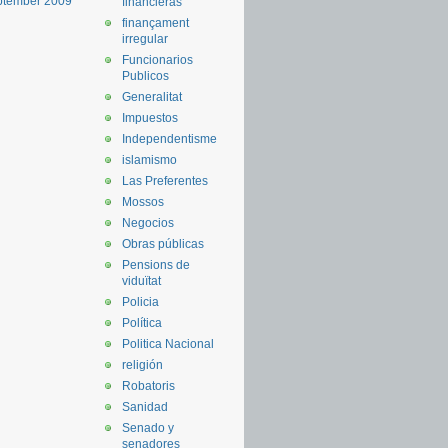
ptember 2009
financieras
finançament
irregular
Funcionarios
Publicos
Generalitat
Impuestos
Independentisme
islamismo
Las Preferentes
Mossos
Negocios
Obras públicas
Pensions de
viduïtat
Policia
Política
Politica Nacional
religión
Robatoris
Sanidad
Senado y
senadores