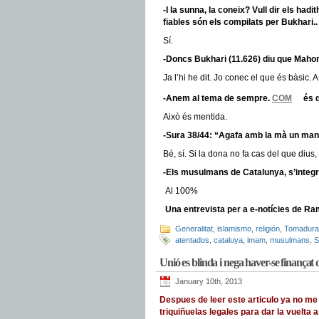
-I la sunna, la coneix? Vull dir els ha
fiables són els compilats per Bukhari..
Sí.
-Doncs Bukhari (11.626) diu que Maho
Ja l’hi he dit. Jo conec el que és bàsic. A
-Anem al tema de sempre.
COM
és q
Això és mentida.
-Sura 38/44: “Agafa amb la mà un man
Bé, sí. Si la dona no fa cas del que dius,
-Els musulmans de Catalunya, s’integr
Al 100%
Una entrevista per a e-notícies de R
Generalitat
,
islamismo
,
religión
,
Tomadura
atentados
,
cataluya
,
imam
,
musulmans
,
S
Unió es blinda i nega haver-se finançat
January 10th, 2013
Despues de leer este articulo ya no m
triquiñuelas legales para dar la vuelta 