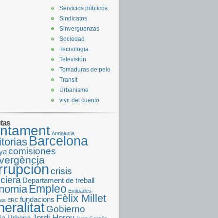
Servicios públicos
Sindicatos
Sinverguenzas
Sociedad
Tecnologia
Televisión
Tomaduras de pelo
Transit
Urbanisme
vivir del cuento
etas
untament
Andalucia
Barcelona
torias
comisiones
uya
vergència
rrupción
crisis
nciera
Departament de treball
Empleo
nomia
Entidades
Fèlix Millet
fundacions
ras
ERC
eralitat
Gobierno
Jordi Hereu
ia Urbana