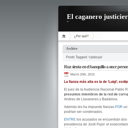
El caganero justicie
¿Por qué?
Archive
Posts Tagged ‘cataluya’
Ruz sienta en el banquillo a once perso
March 20th, 2015
La fianza más alta es la de ‘Luigi’, ex
El juez de la Audiencia Nacional Pablo 
presuntos miembros de la red de corrup
Andreu de Llavaneres y Badalona.
Además les ha impuesto fianzas
POR
un 
podrían ser condenados.
ENTRE
los acusados se encuentran dos 
presidencia de Jordi Pujol: el exsecretar