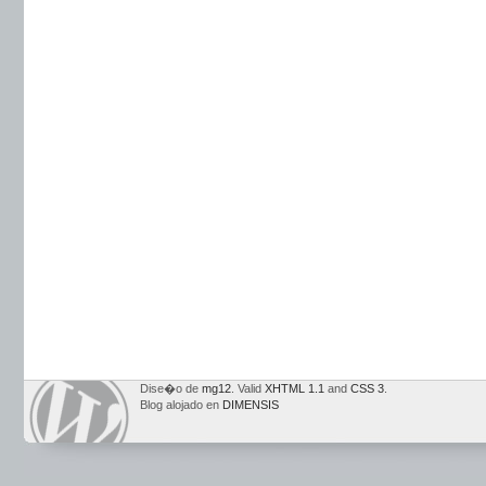
Dise�o de
mg12
. Valid
XHTML 1.1
and
CSS 3
.
Blog alojado en
DIMENSIS