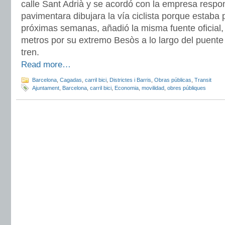
calle Sant Adrià y se acordó con la empresa resp
pavimentara dibujara la vía ciclista porque estaba 
próximas semanas, añadió la misma fuente oficial, 
metros por su extremo Besòs a lo largo del puente 
tren.
Read more…
Barcelona
,
Cagadas
,
carril bici
,
Districtes i Barris
,
Obras públicas
,
Transit
Ajuntament
,
Barcelona
,
carril bici
,
Economia
,
movilidad
,
obres públiques