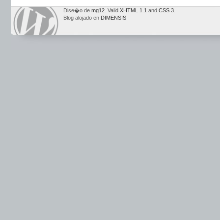
Dise�o de
mg12
. Valid
XHTML 1.1
and
CSS 3
.
Blog alojado en
DIMENSIS