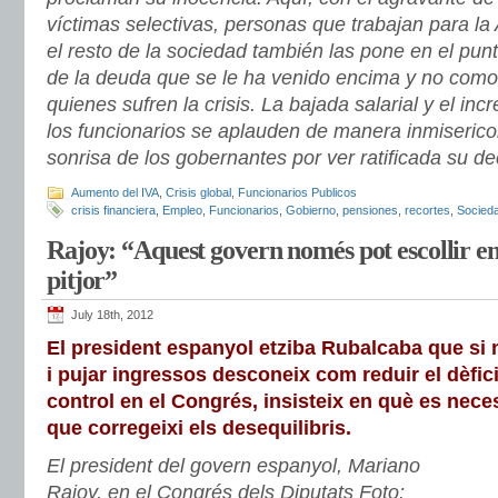
víctimas selectivas, personas que trabajan para la 
el resto de la sociedad también las pone en el pun
de la deuda que se le ha venido encima y no com
quienes sufren la crisis. La bajada salarial y el in
los funcionarios se aplauden de manera inmisericor
sonrisa de los gobernantes por ver ratificada su de
Aumento del IVA
,
Crisis global
,
Funcionarios Publicos
crisis financiera
,
Empleo
,
Funcionarios
,
Gobierno
,
pensiones
,
recortes
,
Socied
Rajoy: “Aquest govern només pot escollir en
pitjor”
July 18th, 2012
El president espanyol etziba Rubalcaba que si 
i pujar ingressos desconeix com reduir el dèfic
control en el Congrés, insisteix en què es neces
que corregeixi els desequilibris.
El president del govern espanyol, Mariano
Rajoy, en el Congrés dels Diputats
Foto: