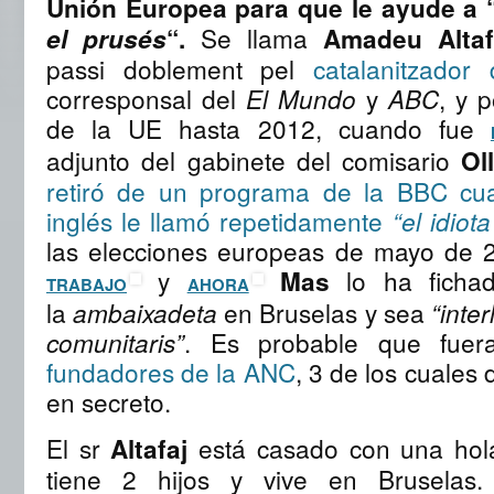
Unión Europea para que le ayude a 
Se llama
el prusés
“.
Amadeu Altaf
passi doblement pel
catalanitzado
corresponsal del
y
, y 
El Mundo
ABC
de la UE hasta 2012, cuando fue
adjunto del gabinete del comisario
Ol
retiró de un programa de la BBC cua
inglés le llamó repetidamente
“el idiot
las elecciones europeas de mayo de 
y
lo ha fichad
Mas
TRABAJO
AHORA
la
en Bruselas y sea
ambaixadeta
“inte
. Es probable que fue
comunitaris”
fundadores de la ANC
, 3 de los cuales
en secreto.
El sr
está casado con una hol
Altafaj
tiene 2 hijos y vive en Bruselas.