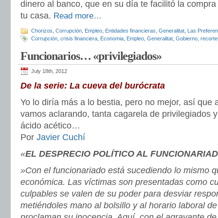
dinero al banco, que en su día te facilitó la compr
tu casa.
Read more…
Chorizos
,
Corrupción
,
Empleo
,
Entidades financieras
,
Generalitat
,
Las Preferen
Corrupción
,
crisis financiera
,
Economia
,
Empleo
,
Generalitat
,
Gobierno
,
recorte
Funcionarios… «privilegiados»
July 18th, 2012
De la serie: La cueva del burócrata
Yo lo diría más a lo bestia, pero no mejor, así que a
vamos aclarando, tanta cagarela de privilegiados y 
ácido acético…
Por
Javier Cuchí
«
EL DESPRECIO POLÍTICO AL FUNCIONARIA
»Con el funcionariado está sucediendo lo mismo qu
económica. Las víctimas son presentadas como cul
culpables se valen de su poder para desviar respo
metiéndoles mano al bolsillo y al horario laboral d
proclaman su inocencia. Aquí, con el agravante de