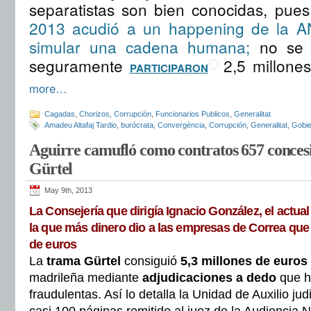
separatistas son bien conocidas, pue
2013 acudió a un happening de la A
simular una cadena humana;
no se d
seguramente
2,5 millone
PARTICIPARON
more…
Cagadas
,
Chorizos
,
Corrupción
,
Funcionarios Publicos
,
Generalitat
Amadeu Altafaj Tardio
,
burócrata
,
Convergència
,
Corrupción
,
Generalitat
,
Gobi
Aguirre camufló como contratos 657 concesi
Gürtel
May 9th, 2013
La Consejería que dirigía Ignacio González, el actual
la que más dinero dio a las empresas de Correa que
de euros
La
trama
Gürtel
consiguió
5,3 millones de euros
madrileña mediante
adjudicaciones a dedo
que h
fraudulentas. Así lo detalla la Unidad de Auxilio jud