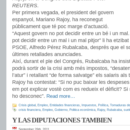
REUTERS
.
Per primera vegada, el president del govern
espanyol, Mariano Rajoy, ha reconegut
públicament que té poc marge d’actuació.
“Aquest govern no pot decidir entre un bé i un ma
pot decidir entre un mal i un mal pitjor” li ha etzibat
PSOE, Alfredo Pérez Rubalcaba, després que el soci
últimes retallades anunciades.
Així, durant el ple del Congrés, Rubalcaba ha insi
podrà sortir de la crisi amb més impostos, “desate
l’atur” i retallant “de forma salvatge” els salaris als 
Rajoy ha contestat: “Si no puc baixar les despeses 
em pot explicar vostè com es redueix el dèficit? Si
ho desconec”.
Read more…
Crisis global
,
Empleo
,
Entidades financieras
,
Impuestos
,
Política
,
Tomaduras de
crisis financiera
,
Empleo
,
Gobierno
,
Politica económica
,
Rajoy
,
Rubalcaba
,
suel
Y LAS DIPUTACIONES TAMBIEN
September 26th, 2011