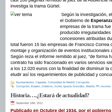
casi 100 páginas remitido al juez de la Audiencia
investiga la trama Gürtel.
Según la investigación, el
el Gobierno de
Esperanza
empresas de la trama fue
producido irregularidades
concesiones atribuidas d
total fueron 15 las empresas de Francisco Correa 
montaje y organización de eventos institucionales
Según reza el informe remitido al juez, “de forma ha
contrato ha sido fraccionado en varios servicios si
a los 12.020 euros con la finalidad de disminuir la
eludir así los requerimientos de publicidad y concu
Ayuntamientos
,
Cagadas
,
Comunidad de Madrid
,
Corrupción
Corrupción
,
Empleo
,
Gobierno
,
Gurtel
,
Ignacio González
,
Madrid
,
PP
,
recortes
Historia….¿Estará de actualidad?
September 18th, 2012
Publicado en Octubre del 1934, por el gobierno