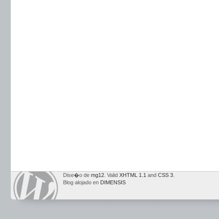
Dise�o de
mg12
. Valid
XHTML 1.1
and
CSS 3
.
Blog alojado en
DIMENSIS