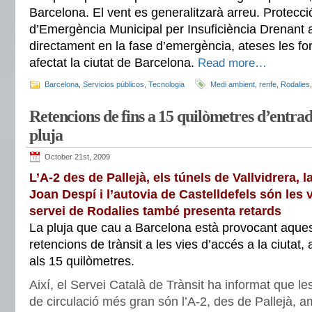
Barcelona. El vent es generalitzarà arreu. Protecció 
d’Emergència Municipal per Insuficiència Drenant a
directament en la fase d’emergència, ateses les fo
afectat la ciutat de Barcelona.
Read more…
Barcelona
,
Servicios públicos
,
Tecnologia
Medi ambient
,
renfe
,
Rodalies
Retencions de fins a 15 quilòmetres d’entra
pluja
October 21st, 2009
L’A-2 des de Pallejà, els túnels de Vallvidrera, 
Joan Despí i l’autovia de Castelldefels són les 
servei de Rodalies també presenta retards
La pluja que cau a Barcelona està provocant aques
retencions de trànsit a les vies d’accés a la ciutat
als 15 quilòmetres.
Així, el Servei Català de Trànsit ha informat que l
de circulació més gran són l’A-2, des de Pallejà, 