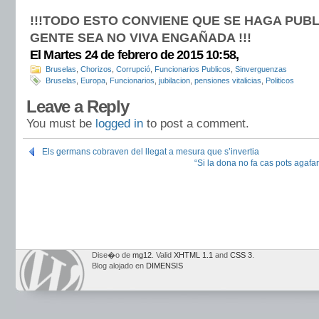
!!!TODO ESTO CONVIENE QUE SE HAGA PUBL
GENTE SEA NO VIVA ENGAÑADA !!!
El Martes 24 de febrero de 2015 10:58,
Bruselas
,
Chorizos
,
Corrupció
,
Funcionarios Publicos
,
Sinverguenzas
Bruselas
,
Europa
,
Funcionarios
,
jubilacion
,
pensiones vitalicias
,
Politicos
Leave a Reply
You must be
logged in
to post a comment.
Els germans cobraven del llegat a mesura que s’invertia
“Si la dona no fa cas pots agafar
Dise�o de
mg12
. Valid
XHTML 1.1
and
CSS 3
.
Blog alojado en
DIMENSIS