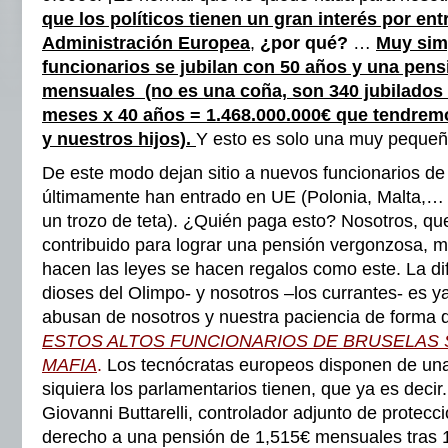
que los políticos tienen un gran interés por entr
Administración Europea
,
¿por qué?
…
Muy simp
funcionarios se jubilan con 50 años y una pensi
mensuales (no es una coña, son 340 jubilados 
meses x 40 años = 1.468.000.000€ que tendrem
y nuestros hijos).
Y esto es solo una muy pequeñ
De este modo dejan sitio a nuevos funcionarios de
últimamente han entrado en UE (Polonia, Malta,… 
un trozo de teta). ¿Quién paga esto? Nosotros, q
contribuido para lograr una pensión vergonzosa, m
hacen las leyes se hacen regalos como este. La dif
dioses del Olimpo- y nosotros –los currantes- es 
abusan de nosotros y nuestra paciencia de forma
ESTOS ALTOS FUNCIONARIOS DE BRUSELAS
MAFIA
.
Los tecnócratas europeos disponen de un
siquiera los parlamentarios tienen, que ya es decir.
Giovanni Buttarelli, controlador adjunto de protecc
derecho a una pensión de 1,515€ mensuales tras 