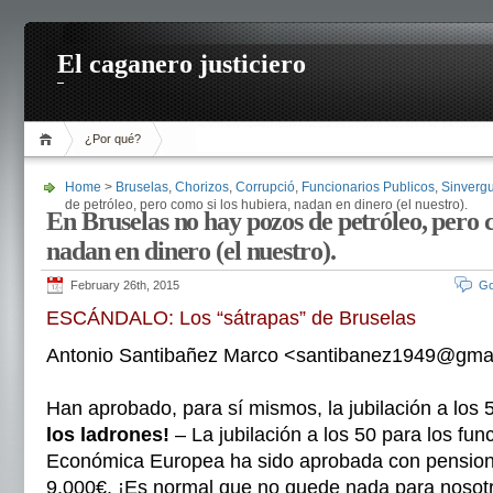
El caganero justiciero
¿Por qué?
Home
>
Bruselas
,
Chorizos
,
Corrupció
,
Funcionarios Publicos
,
Sinverg
de petróleo, pero como si los hubiera, nadan en dinero (el nuestro).
En Bruselas no hay pozos de petróleo, pero c
nadan en dinero (el nuestro).
February 26th, 2015
Go
ESCÁNDALO: Los “sátrapas” de Bruselas
Antonio Santibañez Marco <santibanez1949@gmail
Han aprobado, para sí mismos, la jubilación a los 
los ladrones!
– La jubilación a los 50 para los fun
Económica Europea ha sido aprobada con pensio
9.000€. ¡Es normal que no quede nada para nosot