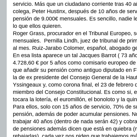
servicio. Más que un ciudadano corriente tras 40 
colega, Peter Hustinx, después de 10 años de serv
pensión de 9.000€ mensuales. Es sencillo, nadie 
lo que ellos quieren.
Roger Grass, procurador en el Tribunal Europeo, 
mensuales. Pernilla Lindh, juez de tribunal de pri
al mes. Ruiz-Jarabo Colomer, español, abogado ge
En esa lista aparece un tal Jacques Barrot ( 73 a
4.728,60 € por 5 años como comisario europeo de 
que añadir su pensión como antiguo diputado en Fra
la de ex presidente del Consejo General de la Haut
Yssingeaux y, como corona final, el 23 de febrero
miembro del Consejo Constitucional. Es como si, e
tocara la lotería, el euromillón, el bonoloto y la quin
Para ellos, solo con 15 años de servicio, 70% de s
pensión, además de poder acumular pensiones. N
trabajar 40 años (dentro de nada serán 42) y cob
de pensiones además dicen que está en quiebra (
rebajarlas), cada vez nos piden que trabajemos m