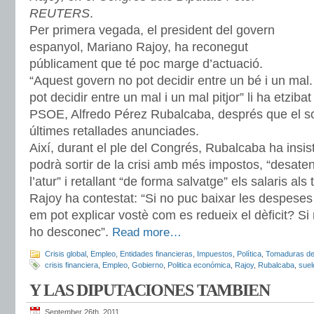
REUTERS
.
Per primera vegada, el president del govern
espanyol, Mariano Rajoy, ha reconegut
públicament que té poc marge d’actuació.
“Aquest govern no pot decidir entre un bé i un ma
pot decidir entre un mal i un mal pitjor” li ha etzibat
PSOE, Alfredo Pérez Rubalcaba, després que el soci
últimes retallades anunciades.
Així, durant el ple del Congrés, Rubalcaba ha insi
podrà sortir de la crisi amb més impostos, “desate
l’atur” i retallant “de forma salvatge” els salaris als 
Rajoy ha contestat: “Si no puc baixar les despeses 
em pot explicar vostè com es redueix el dèficit? Si
ho desconec”.
Read more…
Crisis global
,
Empleo
,
Entidades financieras
,
Impuestos
,
Política
,
Tomaduras de
crisis financiera
,
Empleo
,
Gobierno
,
Politica económica
,
Rajoy
,
Rubalcaba
,
suel
Y LAS DIPUTACIONES TAMBIEN
September 26th, 2011