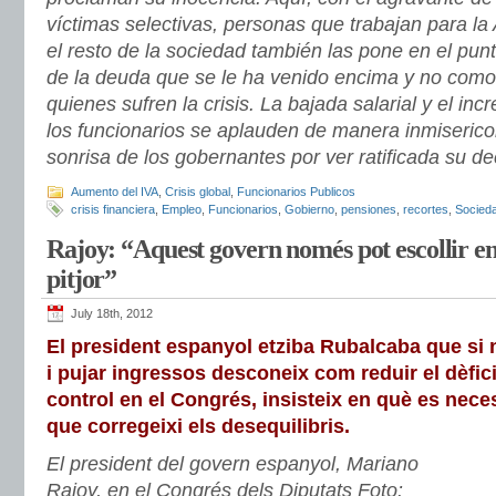
víctimas selectivas, personas que trabajan para la 
el resto de la sociedad también las pone en el pun
de la deuda que se le ha venido encima y no com
quienes sufren la crisis. La bajada salarial y el in
los funcionarios se aplauden de manera inmisericor
sonrisa de los gobernantes por ver ratificada su de
Aumento del IVA
,
Crisis global
,
Funcionarios Publicos
crisis financiera
,
Empleo
,
Funcionarios
,
Gobierno
,
pensiones
,
recortes
,
Socied
Rajoy: “Aquest govern només pot escollir en
pitjor”
July 18th, 2012
El president espanyol etziba Rubalcaba que si 
i pujar ingressos desconeix com reduir el dèfic
control en el Congrés, insisteix en què es neces
que corregeixi els desequilibris.
El president del govern espanyol, Mariano
Rajoy, en el Congrés dels Diputats
Foto: