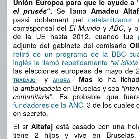
Unión Europea para que le ayude a 
Se llama
el prusés
“.
Amadeu Altaf
passi doblement pel
catalanitzado
corresponsal del
y
, y 
El Mundo
ABC
de la UE hasta 2012, cuando fue
adjunto del gabinete del comisario
Ol
retiró de un programa de la BBC cua
inglés le llamó repetidamente
“el idiot
las elecciones europeas de mayo de 
y
lo ha fichad
Mas
TRABAJO
AHORA
la
en Bruselas y sea
ambaixadeta
“inte
. Es probable que fue
comunitaris”
fundadores de la ANC
, 3 de los cuales
en secreto.
El sr
está casado con una hol
Altafaj
tiene 2 hijos y vive en Bruselas.