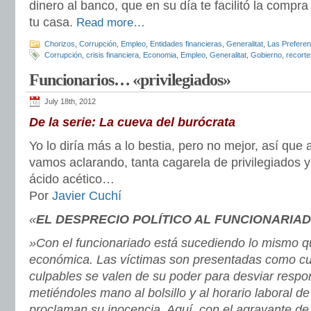
dinero al banco, que en su día te facilitó la compr
tu casa.
Read more…
Chorizos
,
Corrupción
,
Empleo
,
Entidades financieras
,
Generalitat
,
Las Preferen
Corrupción
,
crisis financiera
,
Economia
,
Empleo
,
Generalitat
,
Gobierno
,
recorte
Funcionarios… «privilegiados»
July 18th, 2012
De la serie: La cueva del burócrata
Yo lo diría más a lo bestia, pero no mejor, así que a
vamos aclarando, tanta cagarela de privilegiados y 
ácido acético…
Por
Javier Cuchí
«
EL DESPRECIO POLÍTICO AL FUNCIONARIA
»Con el funcionariado está sucediendo lo mismo qu
económica. Las víctimas son presentadas como cul
culpables se valen de su poder para desviar respo
metiéndoles mano al bolsillo y al horario laboral d
proclaman su inocencia. Aquí, con el agravante de