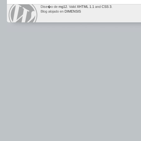
Dise�o de
mg12
. Valid
XHTML 1.1
and
CSS 3
.
Blog alojado en
DIMENSIS