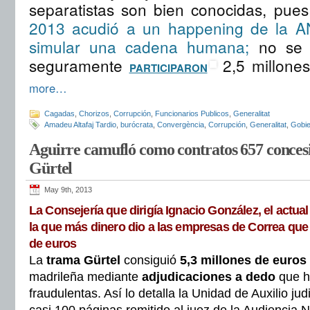
separatistas son bien conocidas, pue
2013 acudió a un happening de la A
simular una cadena humana;
no se d
seguramente
2,5 millone
PARTICIPARON
more…
Cagadas
,
Chorizos
,
Corrupción
,
Funcionarios Publicos
,
Generalitat
Amadeu Altafaj Tardio
,
burócrata
,
Convergència
,
Corrupción
,
Generalitat
,
Gobi
Aguirre camufló como contratos 657 concesi
Gürtel
May 9th, 2013
La Consejería que dirigía Ignacio González, el actual
la que más dinero dio a las empresas de Correa que
de euros
La
trama
Gürtel
consiguió
5,3 millones de euros
madrileña mediante
adjudicaciones a dedo
que h
fraudulentas. Así lo detalla la Unidad de Auxilio jud