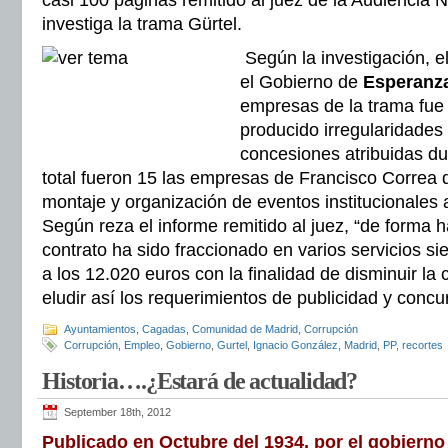
casi 100 páginas remitido al juez de la Audiencia
investiga la trama Gürtel.
Según la investigación, el
el Gobierno de
Esperanza
empresas de la trama fue
producido irregularidades
concesiones atribuidas d
total fueron 15 las empresas de Francisco Correa 
montaje y organización de eventos institucionales
Según reza el informe remitido al juez, “de forma ha
contrato ha sido fraccionado en varios servicios si
a los 12.020 euros con la finalidad de disminuir la
eludir así los requerimientos de publicidad y concu
Ayuntamientos
,
Cagadas
,
Comunidad de Madrid
,
Corrupción
Corrupción
,
Empleo
,
Gobierno
,
Gurtel
,
Ignacio González
,
Madrid
,
PP
,
recortes
Historia….¿Estará de actualidad?
September 18th, 2012
Publicado en Octubre del 1934, por el gobierno